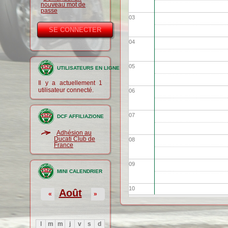
nouveau mot de
passe
03
04
05
UTILISATEURS EN LIGNE
Il y a actuellement 1
utilisateur connecté.
06
07
DCF AFFILIAZIONE
Adhésion au
Ducati Club de
08
France
09
MINI CALENDRIER
10
Août
«
»
11
l
m
m
j
v
s
d