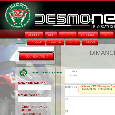
ACCUEIL
DCF
AGENDA
PASSIONE
PISTA
ENGAGE
FACEB'K
INSTA‘
DUCATI
Rechercher
Formulaire
DIMANCH
de
recherche
Jour
CONNEXION UTILISATEUR
entier
Nom d'utilisateur
*
Vitesse DCF Classiques & Mo
Before 01
15/05/2026
-
17/05/2026
Mot de passe
*
01
Créer un nouveau
compte
02
Demander un