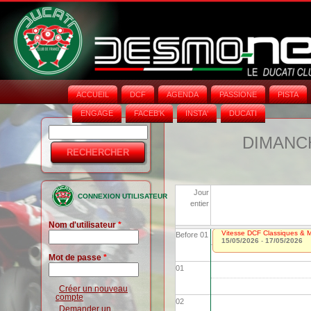
ACCUEIL
DCF
AGENDA
PASSIONE
PISTA
ENGAGE
FACEB'K
INSTA‘
DUCATI
Rechercher
Formulaire
DIMANCH
de
recherche
Jour
CONNEXION UTILISATEUR
entier
Nom d'utilisateur
*
Vitesse DCF Classiques & Mo
Before 01
15/05/2026
-
17/05/2026
Mot de passe
*
01
Créer un nouveau
compte
02
Demander un