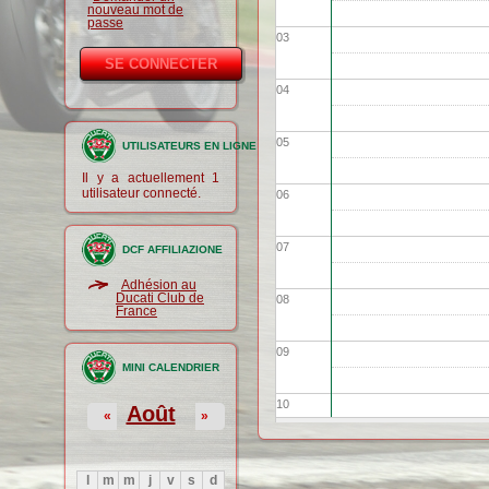
nouveau mot de
passe
03
04
05
UTILISATEURS EN LIGNE
Il y a actuellement 1
utilisateur connecté.
06
07
DCF AFFILIAZIONE
Adhésion au
Ducati Club de
08
France
09
MINI CALENDRIER
10
Août
«
»
11
l
m
m
j
v
s
d