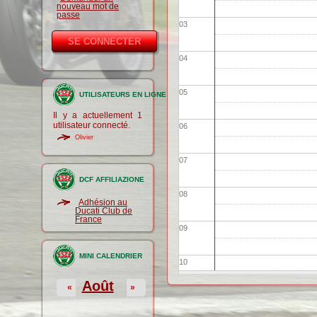
nouveau mot de
passe
03
04
05
UTILISATEURS EN LIGNE
Il y a actuellement 1
utilisateur connecté.
06
Olivier
07
DCF AFFILIAZIONE
08
Adhésion au
Ducati Club de
France
09
MINI CALENDRIER
10
Août
«
»
11