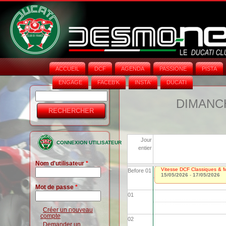
ACCUEIL
DCF
AGENDA
PASSIONE
PISTA
ENGAGE
FACEB'K
INSTA‘
DUCATI
Rechercher
Formulaire
DIMANCH
de
recherche
Jour
CONNEXION UTILISATEUR
entier
Nom d'utilisateur
*
Vitesse DCF Classiques & Mo
Before 01
15/05/2026
-
17/05/2026
Mot de passe
*
01
Créer un nouveau
compte
02
Demander un