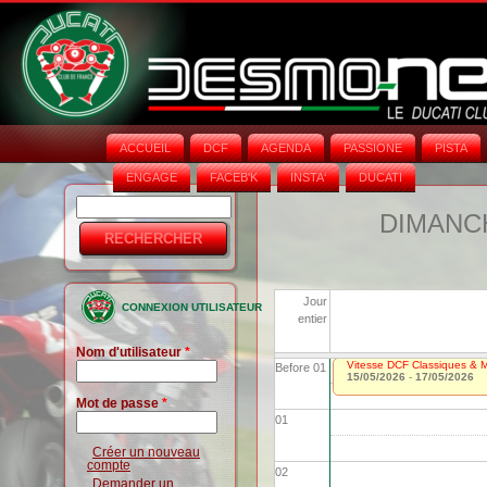
ACCUEIL
DCF
AGENDA
PASSIONE
PISTA
ENGAGE
FACEB'K
INSTA‘
DUCATI
Rechercher
Formulaire
DIMANCH
de
recherche
Jour
CONNEXION UTILISATEUR
entier
Nom d'utilisateur
*
Vitesse DCF Classiques & Mo
Before 01
15/05/2026
-
17/05/2026
Mot de passe
*
01
Créer un nouveau
compte
02
Demander un