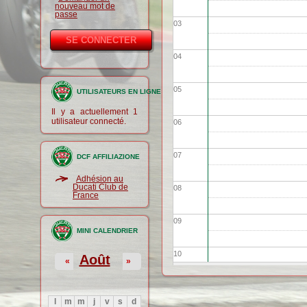
nouveau mot de
passe
03
04
05
UTILISATEURS EN LIGNE
Il y a actuellement 1
utilisateur connecté.
06
07
DCF AFFILIAZIONE
Adhésion au
Ducati Club de
08
France
09
MINI CALENDRIER
10
Août
«
»
11
l
m
m
j
v
s
d