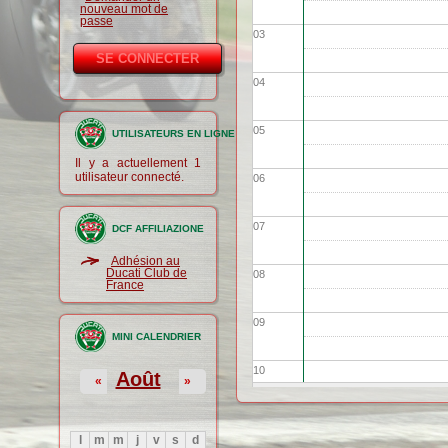
nouveau mot de
passe
03
04
05
UTILISATEURS EN LIGNE
Il y a actuellement 1
utilisateur connecté.
06
07
DCF AFFILIAZIONE
Adhésion au
Ducati Club de
08
France
09
MINI CALENDRIER
10
Août
«
»
11
l
m
m
j
v
s
d