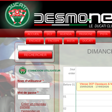
ACCUEIL
DCF
AGENDA
PASSIONE
PISTA
ENGAGE
FACEB'K
INSTA‘
DUCATI
Rechercher
Formulaire
DIMANCH
de
recherche
Jour
CONNEXION UTILISATEUR
entier
Nom d'utilisateur
*
Vitesse DCF Classiques & Mo
Before 01
15/05/2026
-
17/05/2026
Mot de passe
*
01
Créer un nouveau
compte
02
Demander un