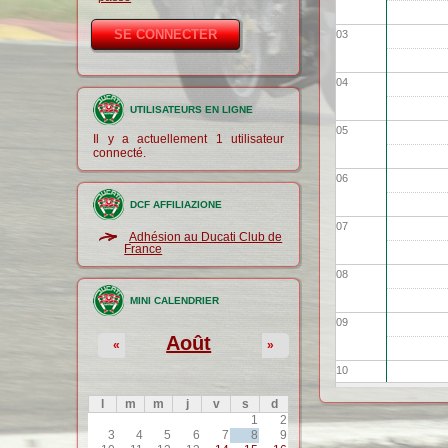
03
04
UTILISATEURS EN LIGNE
05
Il y a actuellement 1 utilisateur
connecté.
06
DCF AFFILIAZIONE
07
Adhésion au Ducati Club de
France
08
MINI CALENDRIER
09
Août
«
»
10
l
m
m
j
v
s
d
11
1
2
3
4
5
6
7
8
9