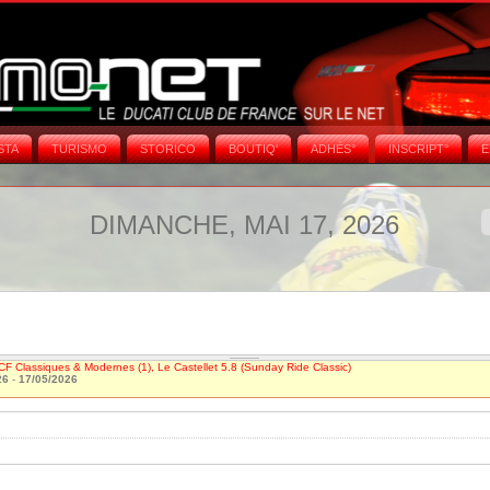
STA
TURISMO
STORICO
BOUTIQ'
ADHÉS°
INSCRIPT°
E
DIMANCHE, MAI 17, 2026
CF Classiques & Modernes (1), Le Castellet 5.8 (Sunday Ride Classic)
26
-
17/05/2026