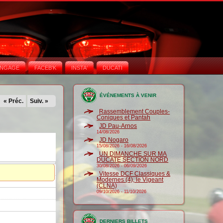
NGAGE
FACEB'K
INSTA‘
DUCATI
ÉVÉNEMENTS À VENIR
« Préc.
Suiv. »
Rassemblement Couples-
Coniques et Pantah
JD Pau-Arnos
14/08/2026
JD Nogaro
15/08/2026
-
16/08/2026
UN DIMANCHE SUR MA
DUCATE SECTION NORD
30/08/2026
-
06/09/2026
Vitesse DCF Classiques &
Modernes (4), le Vigeant
(CLNA)
09/10/2026
-
11/10/2026
DERNIERS BILLETS