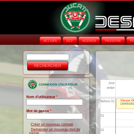
ACCUEIL
DCF
AGENDA
PASSIONE
PI
Rechercher
Formulaire de
recherche
Jour
CONNEXION UTILISATEUR
entier
Nom d'utilisateur
*
Vitesse D
Before 01
15/05/20
Mot de passe
*
01
Créer un nouveau compte
Demander un nouveau mot de
02
passe