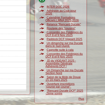
INTER DOC 2026
Adhésion au Club pour
2026
Calendrier Formations
Officiels LMNA 2025-2026
Relance "Rencard Ducate"
Roulage des "cousins"
Concentre des Foldingos du
DCF 8 et 9 Nov. 2025
Paddock DCF Vigeant 2025
Un dimanche sur ma Ducate
dans le Sud-Ouest.
Cagnotte suite à cata
Concentre des Foldingos du
DCF 8 et 9 Nov. 2025
JD du VIGEANT 2025 -
Assemblée Générale
Adhérents DCF !
Un Dimanche sur ma Ducate
Section Nord
Salon de la Moto de Douai
15-16 mars 2025
Ouverture inscriptions
"course par course".
"Rencard Ducate DCF" 2025
-2ème soirée
Plus