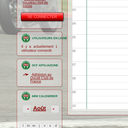
nouveau mot de
passe
03
04
05
UTILISATEURS EN LIGNE
Il y a actuellement 1
utilisateur connecté.
06
07
DCF AFFILIAZIONE
Adhésion au
Ducati Club de
08
France
09
MINI CALENDRIER
10
Août
«
»
11
l
m
m
j
v
s
d