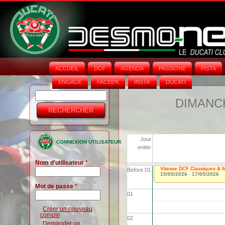
ACCUEIL
DCF
AGENDA
PASSIONE
PISTA
ENGAGE
FACEB'K
INSTA‘
DUCATI
Rechercher
Formulaire
DIMANCH
de
recherche
Jour
CONNEXION UTILISATEUR
entier
Nom d'utilisateur
*
Vitesse DCF Classiques & Mo
Before 01
15/05/2026
-
17/05/2026
Mot de passe
*
01
Créer un nouveau
compte
02
Demander un