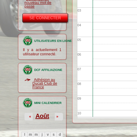
nouveau mot de
passe
03
04
05
UTILISATEURS EN LIGNE
Il y a actuellement 1
utilisateur connecté.
06
07
DCF AFFILIAZIONE
Adhésion au
Ducati Club de
08
France
09
MINI CALENDRIER
10
Août
«
»
11
l
m
m
j
v
s
d