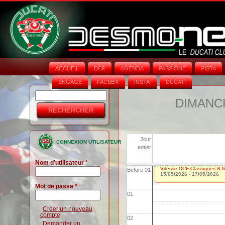
ACCUEIL
DCF
AGENDA
PASSIONE
PISTA
ENGAGE
FACEB'K
INSTA‘
DUCATI
Rechercher
Formulaire
DIMANCH
de
recherche
Jour
CONNEXION UTILISATEUR
entier
Nom d'utilisateur
*
Vitesse DCF Classiques & Mo
Before 01
15/05/2026
-
17/05/2026
Mot de passe
*
01
Créer un nouveau
compte
02
Demander un