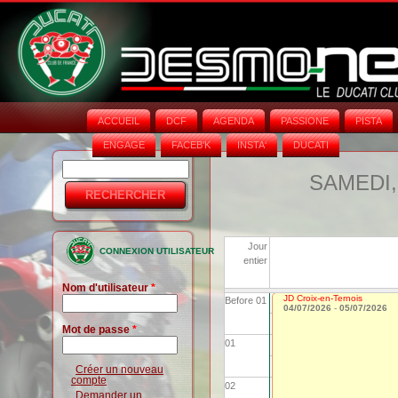
ACCUEIL
DCF
AGENDA
PASSIONE
PISTA
ENGAGE
FACEB'K
INSTA‘
DUCATI
Rechercher
Formulaire
SAMEDI, 
de
recherche
Jour
CONNEXION UTILISATEUR
entier
Nom d'utilisateur
*
JD Croix-en-Ternois
Before 01
04/07/2026
-
05/07/2026
Mot de passe
*
01
Créer un nouveau
compte
02
Demander un