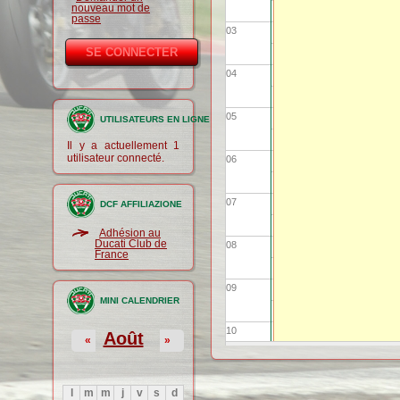
nouveau mot de
passe
03
04
05
UTILISATEURS EN LIGNE
Il y a actuellement 1
utilisateur connecté.
06
07
DCF AFFILIAZIONE
Adhésion au
Ducati Club de
08
France
09
MINI CALENDRIER
10
Août
«
»
11
l
m
m
j
v
s
d