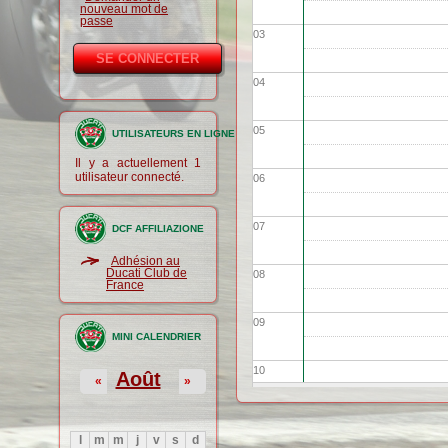
nouveau mot de
passe
03
04
05
UTILISATEURS EN LIGNE
Il y a actuellement 1
utilisateur connecté.
06
07
DCF AFFILIAZIONE
Adhésion au
Ducati Club de
08
France
09
MINI CALENDRIER
10
Août
«
»
11
l
m
m
j
v
s
d