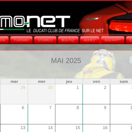
STA
TURISMO
STORICO
BOUTIQ'
ADHÉS°
INSCRIPT°
E
MAI 2025
mar
mer
jeu
ven
sam
29
30
1
2
6
7
8
9
13
14
15
16