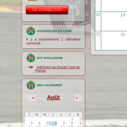
21
19
UTILISATEURS EN LIGNE
22
26
Il y a actuellement 1 utilisateur
connecté.
DCF AFFILIAZIONE
Adhésion au Ducati Club de
France
MINI CALENDRIER
Août
«
»
l
m
m
j
v
s
d
1
2
3
4
5
6
7
8
9