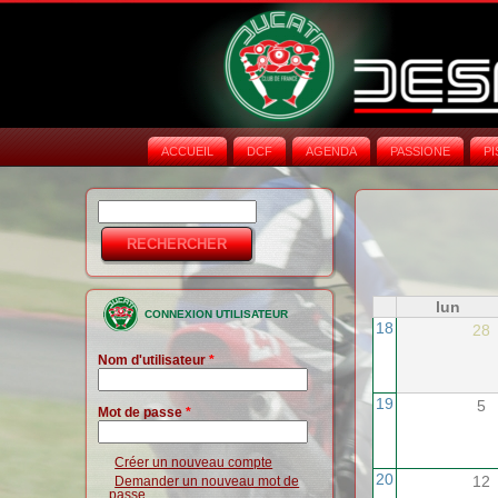
ACCUEIL
DCF
AGENDA
PASSIONE
PI
Rechercher
Formulaire de
recherche
lun
CONNEXION UTILISATEUR
18
28
Nom d'utilisateur
*
19
5
Mot de passe
*
Créer un nouveau compte
20
12
Demander un nouveau mot de
passe