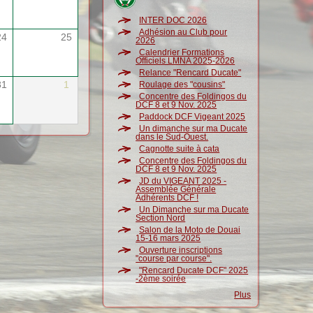
INTER DOC 2026
Adhésion au Club pour
24
25
2026
Calendrier Formations
Officiels LMNA 2025-2026
Relance "Rencard Ducate"
31
1
Roulage des "cousins"
Concentre des Foldingos du
DCF 8 et 9 Nov. 2025
Paddock DCF Vigeant 2025
Un dimanche sur ma Ducate
dans le Sud-Ouest.
Cagnotte suite à cata
Concentre des Foldingos du
DCF 8 et 9 Nov. 2025
JD du VIGEANT 2025 -
Assemblée Générale
Adhérents DCF !
Un Dimanche sur ma Ducate
Section Nord
Salon de la Moto de Douai
15-16 mars 2025
Ouverture inscriptions
"course par course".
"Rencard Ducate DCF" 2025
-2ème soirée
Plus