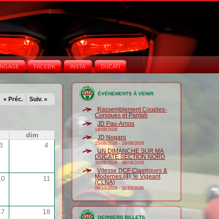
NGAGE
FACEB'K
INSTA‘
DUCATI
ÉVÉNEMENTS À VENIR
« Préc.
Suiv. »
Rassemblement Couples-
Coniques et Pantah
JD Pau-Arnos
14/08/2026
dim
JD Nogaro
15/08/2026
-
16/08/2026
3
4
UN DIMANCHE SUR MA
DUCATE SECTION NORD
30/08/2026
-
06/09/2026
Vitesse DCF Classiques &
Modernes (4), le Vigeant
10
11
(CLNA)
09/10/2026
-
11/10/2026
17
18
DERNIERS BILLETS