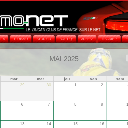
STA
TURISMO
STORICO
BOUTIQ'
ADHÉS°
INSCRIPT°
E
MAI 2025
mar
mer
jeu
ven
sam
29
30
1
2
6
7
8
9
13
14
15
16