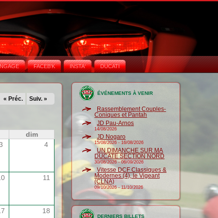
NGAGE
FACEB'K
INSTA‘
DUCATI
ÉVÉNEMENTS À VENIR
« Préc.
Suiv. »
Rassemblement Couples-
Coniques et Pantah
JD Pau-Arnos
14/08/2026
dim
JD Nogaro
15/08/2026
-
16/08/2026
3
4
UN DIMANCHE SUR MA
DUCATE SECTION NORD
30/08/2026
-
06/09/2026
Vitesse DCF Classiques &
Modernes (4), le Vigeant
10
11
(CLNA)
09/10/2026
-
11/10/2026
17
18
DERNIERS BILLETS