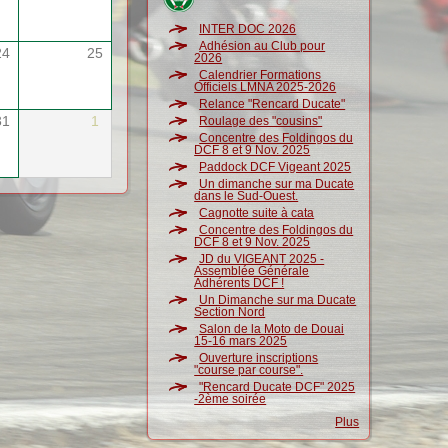
INTER DOC 2026
Adhésion au Club pour
24
25
2026
Calendrier Formations
Officiels LMNA 2025-2026
Relance "Rencard Ducate"
31
1
Roulage des "cousins"
Concentre des Foldingos du
DCF 8 et 9 Nov. 2025
Paddock DCF Vigeant 2025
Un dimanche sur ma Ducate
dans le Sud-Ouest.
Cagnotte suite à cata
Concentre des Foldingos du
DCF 8 et 9 Nov. 2025
JD du VIGEANT 2025 -
Assemblée Générale
Adhérents DCF !
Un Dimanche sur ma Ducate
Section Nord
Salon de la Moto de Douai
15-16 mars 2025
Ouverture inscriptions
"course par course".
"Rencard Ducate DCF" 2025
-2ème soirée
Plus