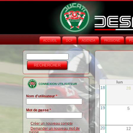
ACCUEIL
DCF
AGENDA
PASSIONE
PI
Rechercher
Formulaire de
recherche
lun
CONNEXION UTILISATEUR
18
28
Nom d'utilisateur
*
19
5
Mot de passe
*
Créer un nouveau compte
20
12
Demander un nouveau mot de
passe