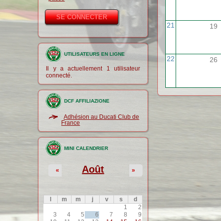
21
19
UTILISATEURS EN LIGNE
22
26
Il y a actuellement 1 utilisateur
connecté.
DCF AFFILIAZIONE
Adhésion au Ducati Club de
France
MINI CALENDRIER
Août
«
»
l
m
m
j
v
s
d
1
2
3
4
5
6
7
8
9