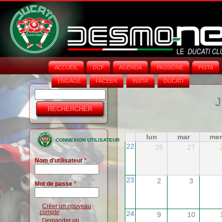
ACCUEIL
DCF
AGENDA
PASSIONE
PISTA
ENGAGE
FACEB'K
INSTA‘
DUCATI
Rechercher
Formulaire
J
de
recherche
lun
mar
mer
CONNEXION UTILISATEUR
22
26
27
Nom d'utilisateur
*
23
2
3
Mot de passe
*
Créer un nouveau
compte
24
9
10
Demander un