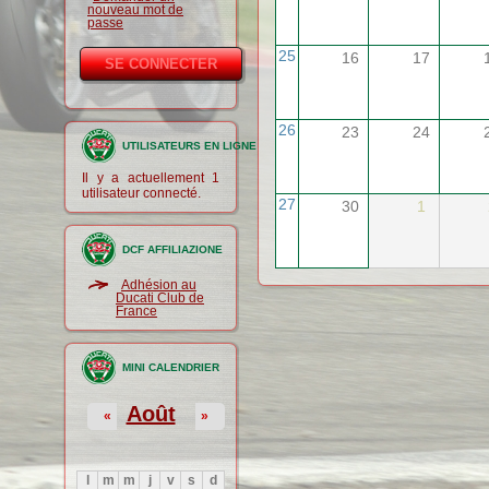
nouveau mot de
passe
25
16
17
26
23
24
UTILISATEURS EN LIGNE
Il y a actuellement 1
utilisateur connecté.
27
30
1
DCF AFFILIAZIONE
Adhésion au
Ducati Club de
France
MINI CALENDRIER
Août
«
»
l
m
m
j
v
s
d