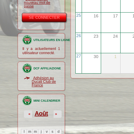
nouveau mot de
passe
25
16
17
26
23
24
UTILISATEURS EN LIGNE
Il y a actuellement 1
utilisateur connecté.
27
30
1
DCF AFFILIAZIONE
Adhésion au
Ducati Club de
France
MINI CALENDRIER
Août
«
»
l
m
m
j
v
s
d