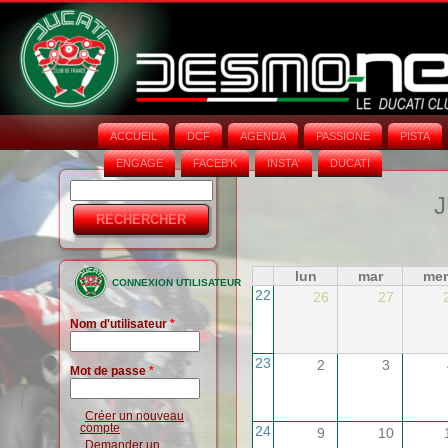
ACCUEIL
DCF
AGENDA
PASSIONE
PISTA
ENGAGE
FACEB'K
INSTA‘
DUCATI
Rechercher
Formulaire
J
de
recherche
lun
mar
mer
CONNEXION UTILISATEUR
22
26
27
Nom d'utilisateur
*
23
2
3
Mot de passe
*
Créer un nouveau
compte
24
9
10
Demander un