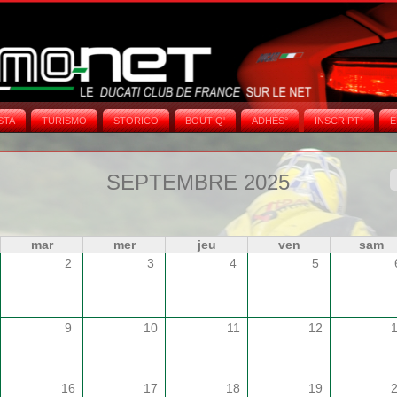
STA
TURISMO
STORICO
BOUTIQ'
ADHÉS°
INSCRIPT°
E
SEPTEMBRE 2025
mar
mer
jeu
ven
sam
2
3
4
5
9
10
11
12
16
17
18
19