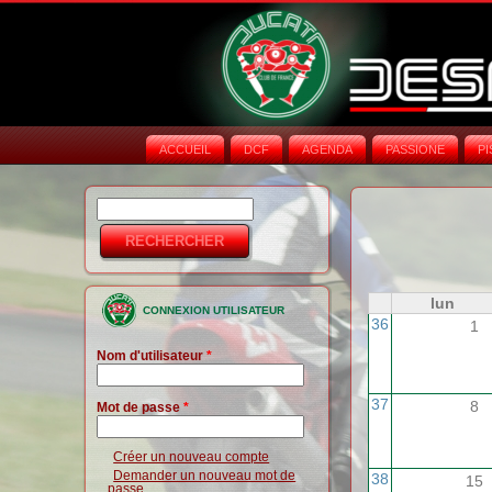
ACCUEIL
DCF
AGENDA
PASSIONE
PI
Rechercher
Formulaire de
recherche
lun
CONNEXION UTILISATEUR
36
1
Nom d'utilisateur
*
37
8
Mot de passe
*
Créer un nouveau compte
Demander un nouveau mot de
38
15
passe