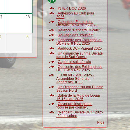
INTER DOC 2026
Adhésion au Club pour
27
28
2026
Calendrier Formations
Officiels LMNA 2025-2026
Relance "Rencard Ducate"
Roulage des "cousins"
4
5
Concentre des Foldingos du
DCF 8 et 9 Nov. 2025
Paddock DCF Vigeant 2025
Un dimanche sur ma Ducate
dans le Sud-Ouest.
Cagnotte suite à cata
Concentre des Foldingos du
DCF 8 et 9 Nov. 2025
JD du VIGEANT 2025 -
Assemblée Générale
Adhérents DCF !
Un Dimanche sur ma Ducate
Section Nord
Salon de la Moto de Douai
15-16 mars 2025
Ouverture inscriptions
"course par course".
"Rencard Ducate DCF" 2025
-2ème soirée
Plus