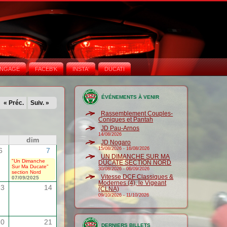
NGAGE
FACEB'K
INSTA‘
DUCATI
ÉVÉNEMENTS À VENIR
« Préc.
Suiv. »
Rassemblement Couples-
Coniques et Pantah
JD Pau-Arnos
14/08/2026
dim
JD Nogaro
15/08/2026
-
16/08/2026
6
7
UN DIMANCHE SUR MA
"Un Dimanche
DUCATE SECTION NORD
Sur Ma Ducate"
30/08/2026
-
06/09/2026
section Nord
Vitesse DCF Classiques &
07/09/2025
Modernes (4), le Vigeant
13
14
(CLNA)
09/10/2026
-
11/10/2026
20
21
DERNIERS BILLETS