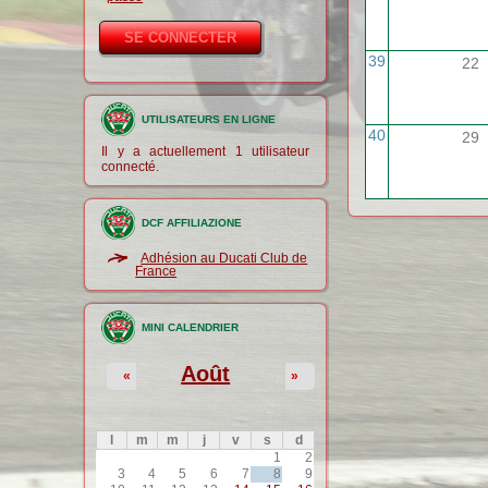
39
22
UTILISATEURS EN LIGNE
40
29
Il y a actuellement 1 utilisateur
connecté.
DCF AFFILIAZIONE
Adhésion au Ducati Club de
France
MINI CALENDRIER
Août
«
»
l
m
m
j
v
s
d
1
2
3
4
5
6
7
8
9