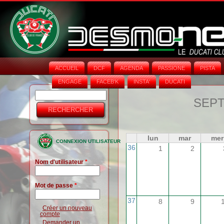
ACCUEIL
DCF
AGENDA
PASSIONE
PISTA
ENGAGE
FACEB'K
INSTA‘
DUCATI
Rechercher
Formulaire
SEPT
de
recherche
lun
mar
mer
CONNEXION UTILISATEUR
36
1
2
Nom d'utilisateur
*
Mot de passe
*
37
8
9
Créer un nouveau
compte
Demander un