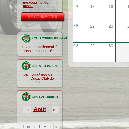
nouveau mot de
38
passe
15
16
39
22
23
UTILISATEURS EN LIGNE
40
29
30
Il y a actuellement 1
utilisateur connecté.
DCF AFFILIAZIONE
Adhésion au
Ducati Club de
France
MINI CALENDRIER
Août
«
»
l
m
m
j
v
s
d