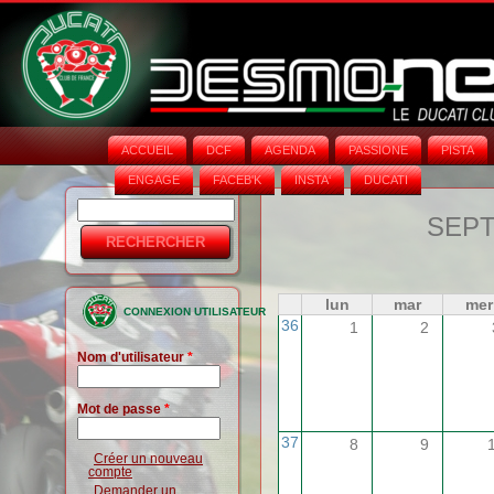
ACCUEIL
DCF
AGENDA
PASSIONE
PISTA
ENGAGE
FACEB'K
INSTA‘
DUCATI
Rechercher
Formulaire
SEPT
de
recherche
lun
mar
mer
CONNEXION UTILISATEUR
36
1
2
Nom d'utilisateur
*
Mot de passe
*
37
8
9
Créer un nouveau
compte
Demander un