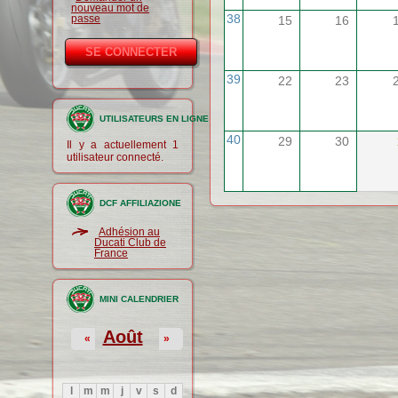
nouveau mot de
38
passe
15
16
39
22
23
UTILISATEURS EN LIGNE
40
29
30
Il y a actuellement 1
utilisateur connecté.
DCF AFFILIAZIONE
Adhésion au
Ducati Club de
France
MINI CALENDRIER
Août
«
»
l
m
m
j
v
s
d