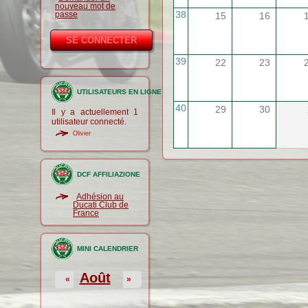
nouveau mot de
38
passe
15
16
39
22
23
UTILISATEURS EN LIGNE
40
29
30
Il y a actuellement 1
utilisateur connecté.
Olivier
DCF AFFILIAZIONE
Adhésion au
Ducati Club de
France
MINI CALENDRIER
Août
«
»