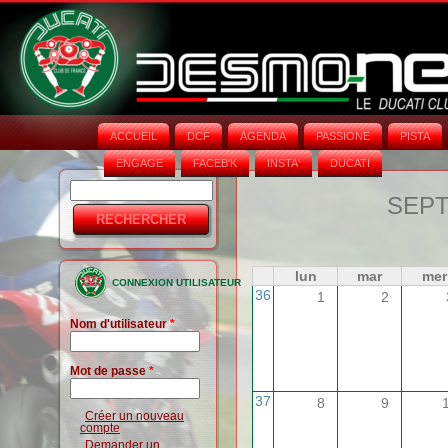
ACCUEIL
DCF
AGENDA
PASSIONE
PISTA
ENGAGE
FACEB'K
INSTA‘
DUCATI
Rechercher
Formulaire
SEPT
de
recherche
lun
mar
mer
CONNEXION UTILISATEUR
36
1
2
Nom d'utilisateur
*
Mot de passe
*
37
8
9
Créer un nouveau
compte
Demander un