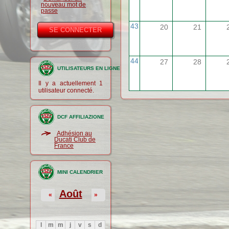
nouveau mot de
passe
43
20
21
44
27
28
UTILISATEURS EN LIGNE
Il y a actuellement 1
utilisateur connecté.
DCF AFFILIAZIONE
Adhésion au
Ducati Club de
France
MINI CALENDRIER
Août
«
»
l
m
m
j
v
s
d