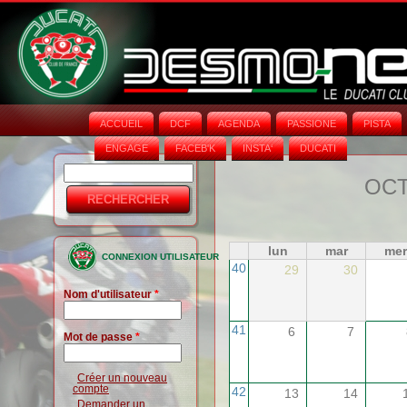
ACCUEIL
DCF
AGENDA
PASSIONE
PISTA
ENGAGE
FACEB'K
INSTA‘
DUCATI
Rechercher
Formulaire
OCT
de
recherche
lun
mar
mer
CONNEXION UTILISATEUR
40
29
30
Nom d'utilisateur
*
41
6
7
Mot de passe
*
Créer un nouveau
compte
42
13
14
Demander un