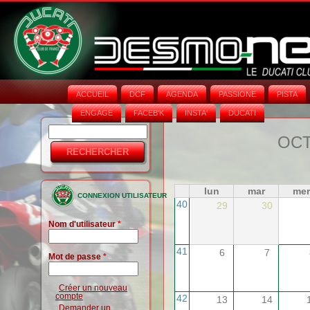
ACCUEIL
DCF
AGENDA
PASSIONE
PISTA
ENGAGE
FACEB'K
INSTA‘
DUCATI
Rechercher
Formulaire
OCT
de
recherche
lun
mar
mer
CONNEXION UTILISATEUR
40
29
30
Nom d'utilisateur
*
41
6
7
Mot de passe
*
Créer un nouveau
compte
42
13
14
Demander un