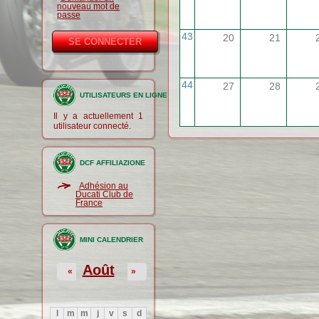
nouveau mot de
passe
43
20
21
44
27
28
UTILISATEURS EN LIGNE
Il y a actuellement 1
utilisateur connecté.
DCF AFFILIAZIONE
Adhésion au
Ducati Club de
France
MINI CALENDRIER
Août
«
»
l
m
m
j
v
s
d