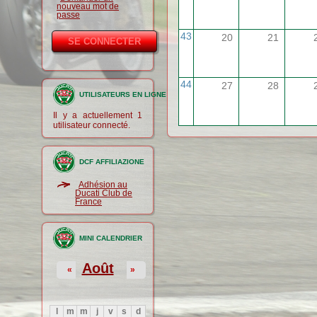
nouveau mot de
passe
43
20
21
44
27
28
UTILISATEURS EN LIGNE
Il y a actuellement 1
utilisateur connecté.
DCF AFFILIAZIONE
Adhésion au
Ducati Club de
France
MINI CALENDRIER
Août
«
»
l
m
m
j
v
s
d