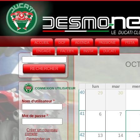
ACCUEIL
DCF
AGENDA
PASSIONE
PISTA
ENGAGE
FACEB'K
INSTA‘
DUCATI
Rechercher
Formulaire
OCT
de
recherche
lun
mar
mer
CONNEXION UTILISATEUR
40
29
30
Nom d'utilisateur
*
41
6
7
Mot de passe
*
Créer un nouveau
compte
42
13
14
Demander un