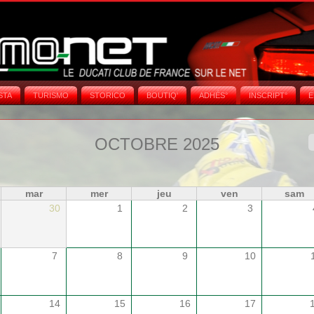
STA
TURISMO
STORICO
BOUTIQ'
ADHÉS°
INSCRIPT°
E
OCTOBRE 2025
mar
mer
jeu
ven
sam
30
1
2
3
7
8
9
10
14
15
16
17