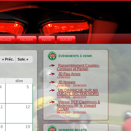
NGAGE
FACEB'K
INSTA‘
DUCATI
ÉVÉNEMENTS À VENIR
« Préc.
Suiv. »
Rassemblement Couples-
Coniques et Pantah
JD Pau-Arnos
14/08/2026
dim
JD Nogaro
15/08/2026
-
16/08/2026
4
5
UN DIMANCHE SUR MA
DUCATE SECTION NORD
30/08/2026
-
06/09/2026
Vitesse DCF Classiques &
Modernes (4), le Vigeant
11
12
(CLNA)
09/10/2026
-
11/10/2026
18
19
DERNIERS BILLETS