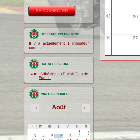
43
20
UTILISATEURS EN LIGNE
44
27
Il y a actuellement 1 utilisateur
connecté.
DCF AFFILIAZIONE
Adhésion au Ducati Club de
France
MINI CALENDRIER
Août
«
»
l
m
m
j
v
s
d
1
2
3
4
5
6
7
8
9