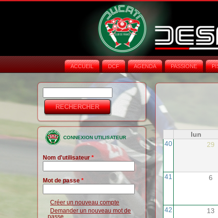
ACCUEIL
DCF
AGENDA
PASSIONE
PI
Rechercher
Formulaire de
recherche
lun
CONNEXION UTILISATEUR
40
29
Nom d'utilisateur
*
41
6
Mot de passe
*
Créer un nouveau compte
42
13
Demander un nouveau mot de
passe