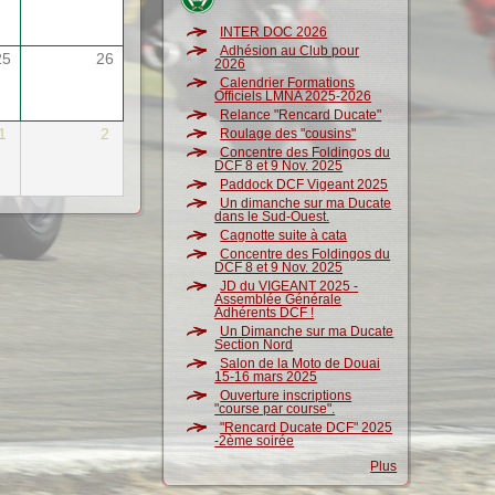
INTER DOC 2026
Adhésion au Club pour
25
26
2026
Calendrier Formations
Officiels LMNA 2025-2026
Relance "Rencard Ducate"
1
2
Roulage des "cousins"
Concentre des Foldingos du
DCF 8 et 9 Nov. 2025
Paddock DCF Vigeant 2025
Un dimanche sur ma Ducate
dans le Sud-Ouest.
Cagnotte suite à cata
Concentre des Foldingos du
DCF 8 et 9 Nov. 2025
JD du VIGEANT 2025 -
Assemblée Générale
Adhérents DCF !
Un Dimanche sur ma Ducate
Section Nord
Salon de la Moto de Douai
15-16 mars 2025
Ouverture inscriptions
"course par course".
"Rencard Ducate DCF" 2025
-2ème soirée
Plus