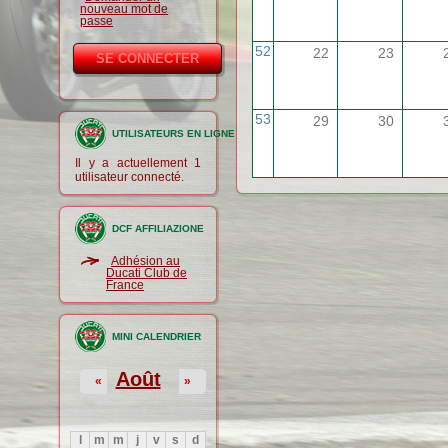
nouveau mot de
passe
52
22
23
53
29
30
UTILISATEURS EN LIGNE
Il y a actuellement 1
utilisateur connecté.
DCF AFFILIAZIONE
Adhésion au
Ducati Club de
France
MINI CALENDRIER
Août
«
»
l
m
m
j
v
s
d