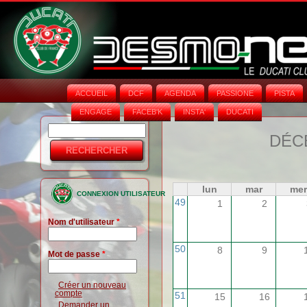
ACCUEIL
DCF
AGENDA
PASSIONE
PISTA
ENGAGE
FACEB'K
INSTA‘
DUCATI
Rechercher
Formulaire
DÉC
de
recherche
lun
mar
mer
CONNEXION UTILISATEUR
49
1
2
Nom d'utilisateur
*
50
8
9
Mot de passe
*
Créer un nouveau
compte
51
15
16
Demander un