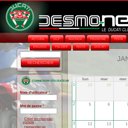
ACCUEIL
DCF
AGENDA
PASSIONE
PISTA
ENGAGE
FACEB'K
INSTA‘
DUCATI
Rechercher
Formulaire
JA
de
recherche
lun
mar
mer
CONNEXION UTILISATEUR
1
29
30
3
Nom d'utilisateur
*
2
5
6
Mot de passe
*
Créer un nouveau
compte
3
12
13
1
Demander un