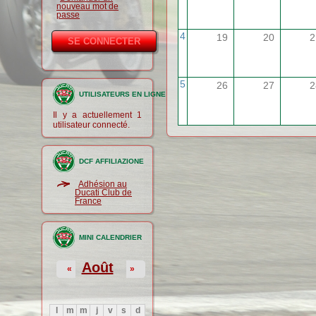
nouveau mot de
passe
4
19
20
2
5
26
27
2
UTILISATEURS EN LIGNE
Il y a actuellement 1
utilisateur connecté.
DCF AFFILIAZIONE
Adhésion au
Ducati Club de
France
MINI CALENDRIER
Août
«
»
l
m
m
j
v
s
d