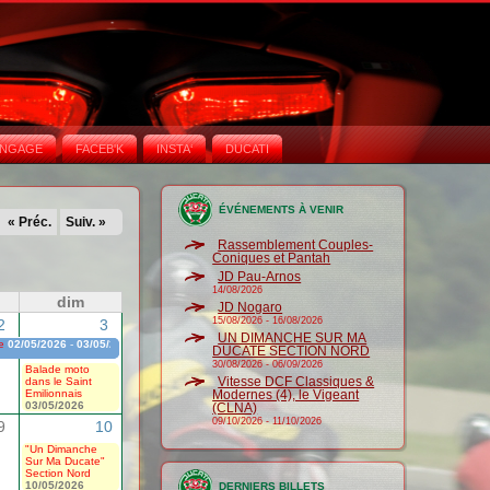
NGAGE
FACEB'K
INSTA‘
DUCATI
ÉVÉNEMENTS À VENIR
« Préc.
Suiv. »
Rassemblement Couples-
Coniques et Pantah
JD Pau-Arnos
14/08/2026
dim
JD Nogaro
15/08/2026
-
16/08/2026
2
3
UN DIMANCHE SUR MA
e
02/05/2026
-
03/05/2026
DUCATE SECTION NORD
30/08/2026
-
06/09/2026
Balade moto
Vitesse DCF Classiques &
dans le Saint
Emilionnais
Modernes (4), le Vigeant
03/05/2026
(CLNA)
09/10/2026
-
11/10/2026
9
10
"Un Dimanche
Sur Ma Ducate"
Section Nord
10/05/2026
DERNIERS BILLETS