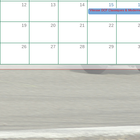
12
13
14
15
Vitesse DCF Classiques & Modernes
19
20
21
22
26
27
28
29