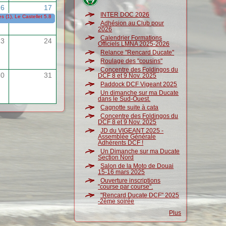
16
17
INTER DOC 2026
 (1), Le Castellet 5.8 (Sunday Ride Classic)
15/05/2026
-
17/05/2026
Adhésion au Club pour
2026
Calendrier Formations
23
24
Officiels LMNA 2025-2026
Relance "Rencard Ducate"
Roulage des "cousins"
Concentre des Foldingos du
30
31
DCF 8 et 9 Nov. 2025
Paddock DCF Vigeant 2025
Un dimanche sur ma Ducate
dans le Sud-Ouest.
Cagnotte suite à cata
Concentre des Foldingos du
DCF 8 et 9 Nov. 2025
JD du VIGEANT 2025 -
Assemblée Générale
Adhérents DCF !
Un Dimanche sur ma Ducate
Section Nord
Salon de la Moto de Douai
15-16 mars 2025
Ouverture inscriptions
"course par course".
"Rencard Ducate DCF" 2025
-2ème soirée
Plus