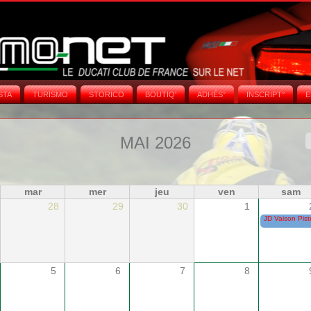
STA
TURISMO
STORICO
BOUTIQ'
ADHÉS°
INSCRIPT°
E
MAI 2026
mar
mer
jeu
ven
sam
28
29
30
1
JD Vaison Pist
5
6
7
8