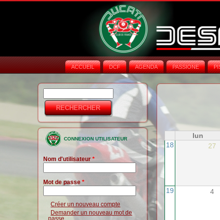
ACCUEIL
DCF
AGENDA
PASSIONE
PI
Rechercher
Formulaire de
recherche
lun
CONNEXION UTILISATEUR
18
27
Nom d'utilisateur
*
Mot de passe
*
19
4
Créer un nouveau compte
Demander un nouveau mot de
passe