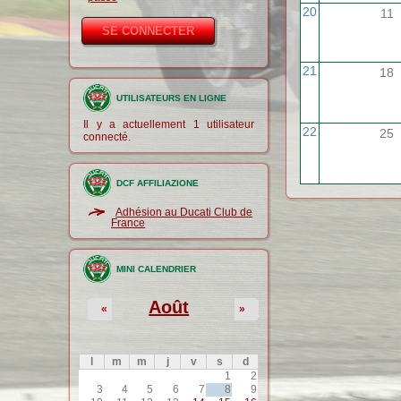
20
11
21
18
UTILISATEURS EN LIGNE
Il y a actuellement 1 utilisateur
22
25
connecté.
DCF AFFILIAZIONE
Adhésion au Ducati Club de
France
MINI CALENDRIER
Août
«
»
l
m
m
j
v
s
d
1
2
3
4
5
6
7
8
9