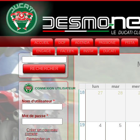
ACCUEIL
DCF
AGENDA
PASSIONE
PISTA
ENGAGE
FACEB'K
INSTA‘
DUCATI
Rechercher
Formulaire
de
recherche
lun
mar
mer
CONNEXION UTILISATEUR
18
27
28
Nom d'utilisateur
*
Mot de passe
*
19
4
5
Créer un nouveau
compte
Demander un