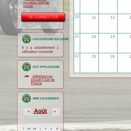
nouveau mot de
passe
20
11
12
21
18
19
UTILISATEURS EN LIGNE
Il y a actuellement 1
utilisateur connecté.
22
25
26
DCF AFFILIAZIONE
Adhésion au
Ducati Club de
France
MINI CALENDRIER
Août
«
»
l
m
m
j
v
s
d