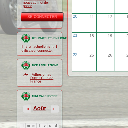
nouveau mot de
passe
20
11
12
21
18
19
UTILISATEURS EN LIGNE
Il y a actuellement 1
utilisateur connecté.
22
25
26
DCF AFFILIAZIONE
Adhésion au
Ducati Club de
France
MINI CALENDRIER
Août
«
»
l
m
m
j
v
s
d