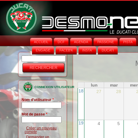
ACCUEIL
DCF
AGENDA
PASSIONE
PISTA
ENGAGE
FACEB'K
INSTA‘
DUCATI
Rechercher
Formulaire
de
recherche
lun
mar
mer
CONNEXION UTILISATEUR
18
27
28
Nom d'utilisateur
*
Mot de passe
*
19
4
5
Créer un nouveau
compte
Demander un