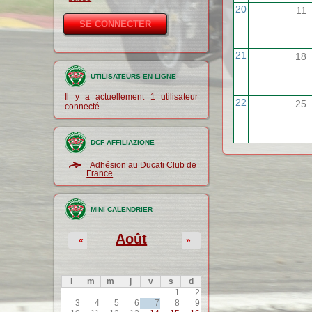
20
11
21
18
UTILISATEURS EN LIGNE
Il y a actuellement 1 utilisateur
22
25
connecté.
DCF AFFILIAZIONE
Adhésion au Ducati Club de
France
MINI CALENDRIER
Août
«
»
l
m
m
j
v
s
d
1
2
3
4
5
6
7
8
9