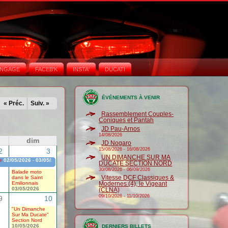
NGAGE
FACEB'K
INSTA‘
DUCATI
ÉVÉNEMENTS À VENIR
« Préc.
Suiv. »
Rassemblement Couples-
Coniques et Pantah
JD Pau-Arnos
14/08/2026
dim
JD Nogaro
15/08/2026
-
16/08/2026
2
3
UN DIMANCHE SUR MA
e
02/05/2026
-
03/05/2026
DUCATE SECTION NORD
30/08/2026
-
06/09/2026
Balade moto
Vitesse DCF Classiques &
dans le Saint
Emilionnais
Modernes (4), le Vigeant
03/05/2026
(CLNA)
09/10/2026
-
11/10/2026
9
10
"Un Dimanche
Sur Ma Ducate"
Section Nord
10/05/2026
DERNIERS BILLETS