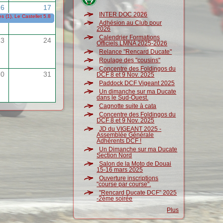
16
17
INTER DOC 2026
 (1), Le Castellet 5.8 (Sunday Ride Classic)
15/05/2026
-
17/05/2026
Adhésion au Club pour
2026
Calendrier Formations
23
24
Officiels LMNA 2025-2026
Relance "Rencard Ducate"
Roulage des "cousins"
Concentre des Foldingos du
30
31
DCF 8 et 9 Nov. 2025
Paddock DCF Vigeant 2025
Un dimanche sur ma Ducate
dans le Sud-Ouest.
Cagnotte suite à cata
Concentre des Foldingos du
DCF 8 et 9 Nov. 2025
JD du VIGEANT 2025 -
Assemblée Générale
Adhérents DCF !
Un Dimanche sur ma Ducate
Section Nord
Salon de la Moto de Douai
15-16 mars 2025
Ouverture inscriptions
"course par course".
"Rencard Ducate DCF" 2025
-2ème soirée
Plus