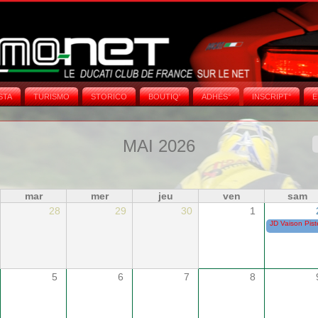
STA
TURISMO
STORICO
BOUTIQ'
ADHÉS°
INSCRIPT°
E
MAI 2026
mar
mer
jeu
ven
sam
28
29
30
1
JD Vaison Pist
5
6
7
8