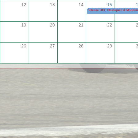
12
13
14
15
Vitesse DCF Classiques & Modernes
19
20
21
22
26
27
28
29