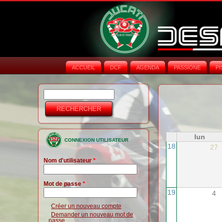
ACCUEIL
DCF
AGENDA
PASSIONE
PI
Rechercher
Formulaire de
recherche
lun
CONNEXION UTILISATEUR
18
27
Nom d'utilisateur
*
Mot de passe
*
19
4
Créer un nouveau compte
Demander un nouveau mot de
passe