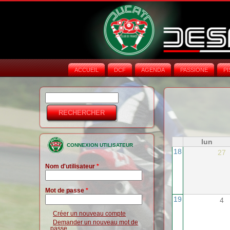
ACCUEIL
DCF
AGENDA
PASSIONE
PI
Rechercher
Formulaire de
recherche
lun
CONNEXION UTILISATEUR
18
27
Nom d'utilisateur
*
Mot de passe
*
19
4
Créer un nouveau compte
Demander un nouveau mot de
passe