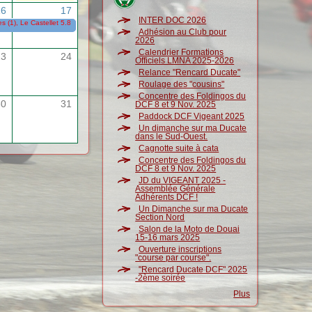
16
17
INTER DOC 2026
 (1), Le Castellet 5.8 (Sunday Ride Classic)
15/05/2026
-
17/05/2026
Adhésion au Club pour
2026
Calendrier Formations
23
24
Officiels LMNA 2025-2026
Relance "Rencard Ducate"
Roulage des "cousins"
Concentre des Foldingos du
30
31
DCF 8 et 9 Nov. 2025
Paddock DCF Vigeant 2025
Un dimanche sur ma Ducate
dans le Sud-Ouest.
Cagnotte suite à cata
Concentre des Foldingos du
DCF 8 et 9 Nov. 2025
JD du VIGEANT 2025 -
Assemblée Générale
Adhérents DCF !
Un Dimanche sur ma Ducate
Section Nord
Salon de la Moto de Douai
15-16 mars 2025
Ouverture inscriptions
"course par course".
"Rencard Ducate DCF" 2025
-2ème soirée
Plus