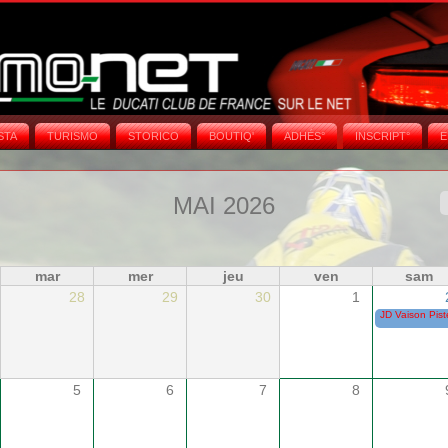
STA
TURISMO
STORICO
BOUTIQ'
ADHÉS°
INSCRIPT°
E
MAI 2026
mar
mer
jeu
ven
sam
28
29
30
1
JD Vaison Pist
5
6
7
8