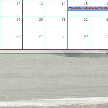
12
13
14
15
Vitesse DCF Classiques & Modernes
19
20
21
22
26
27
28
29