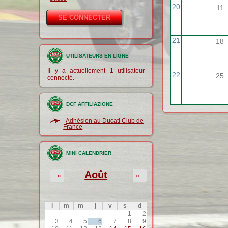
20
11
21
18
UTILISATEURS EN LIGNE
Il y a actuellement 1 utilisateur
22
25
connecté.
DCF AFFILIAZIONE
Adhésion au Ducati Club de
France
MINI CALENDRIER
Août
«
»
l
m
m
j
v
s
d
1
2
3
4
5
6
7
8
9