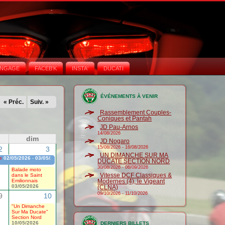
NGAGE
FACEB'K
INSTA‘
DUCATI
ÉVÉNEMENTS À VENIR
« Préc.
Suiv. »
Rassemblement Couples-
Coniques et Pantah
JD Pau-Arnos
14/08/2026
dim
JD Nogaro
15/08/2026
-
16/08/2026
2
3
UN DIMANCHE SUR MA
e
02/05/2026
-
03/05/2026
DUCATE SECTION NORD
30/08/2026
-
06/09/2026
Balade moto
Vitesse DCF Classiques &
dans le Saint
Emilionnais
Modernes (4), le Vigeant
03/05/2026
(CLNA)
09/10/2026
-
11/10/2026
9
10
"Un Dimanche
Sur Ma Ducate"
Section Nord
10/05/2026
DERNIERS BILLETS