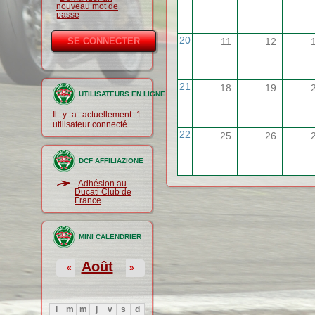
nouveau mot de
passe
20
11
12
21
18
19
UTILISATEURS EN LIGNE
Il y a actuellement 1
utilisateur connecté.
22
25
26
DCF AFFILIAZIONE
Adhésion au
Ducati Club de
France
MINI CALENDRIER
Août
«
»
l
m
m
j
v
s
d