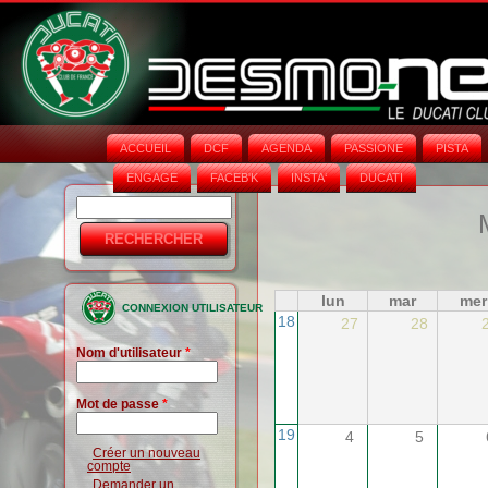
ACCUEIL
DCF
AGENDA
PASSIONE
PISTA
ENGAGE
FACEB'K
INSTA‘
DUCATI
Rechercher
Formulaire
de
recherche
lun
mar
mer
CONNEXION UTILISATEUR
18
27
28
Nom d'utilisateur
*
Mot de passe
*
19
4
5
Créer un nouveau
compte
Demander un