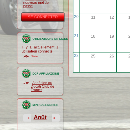
nouveau mot de
passe
20
11
12
21
18
19
UTILISATEURS EN LIGNE
Il y a actuellement 1
utilisateur connecté.
22
25
26
Olivier
DCF AFFILIAZIONE
Adhésion au
Ducati Club de
France
MINI CALENDRIER
Août
«
»