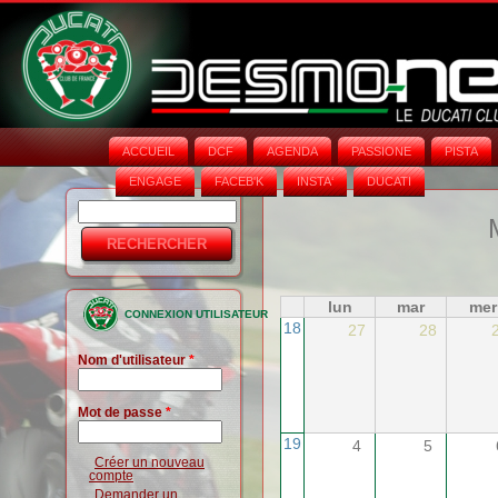
ACCUEIL
DCF
AGENDA
PASSIONE
PISTA
ENGAGE
FACEB'K
INSTA‘
DUCATI
Rechercher
Formulaire
de
recherche
lun
mar
mer
CONNEXION UTILISATEUR
18
27
28
Nom d'utilisateur
*
Mot de passe
*
19
4
5
Créer un nouveau
compte
Demander un