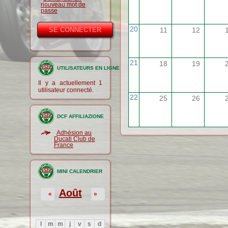
nouveau mot de
passe
20
11
12
21
18
19
UTILISATEURS EN LIGNE
Il y a actuellement 1
utilisateur connecté.
22
25
26
DCF AFFILIAZIONE
Adhésion au
Ducati Club de
France
MINI CALENDRIER
Août
«
»
l
m
m
j
v
s
d