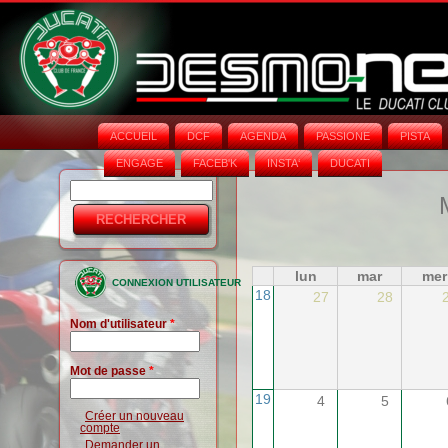
ACCUEIL
DCF
AGENDA
PASSIONE
PISTA
ENGAGE
FACEB'K
INSTA‘
DUCATI
Rechercher
Formulaire
de
recherche
lun
mar
mer
CONNEXION UTILISATEUR
18
27
28
Nom d'utilisateur
*
Mot de passe
*
19
4
5
Créer un nouveau
compte
Demander un