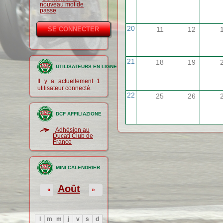
nouveau mot de
passe
20
11
12
21
18
19
UTILISATEURS EN LIGNE
Il y a actuellement 1
utilisateur connecté.
22
25
26
DCF AFFILIAZIONE
Adhésion au
Ducati Club de
France
MINI CALENDRIER
Août
«
»
l
m
m
j
v
s
d