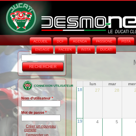
ACCUEIL
DCF
AGENDA
PASSIONE
PISTA
ENGAGE
FACEB'K
INSTA‘
DUCATI
Rechercher
Formulaire
de
recherche
lun
mar
mer
CONNEXION UTILISATEUR
18
27
28
Nom d'utilisateur
*
Mot de passe
*
19
4
5
Créer un nouveau
compte
Demander un