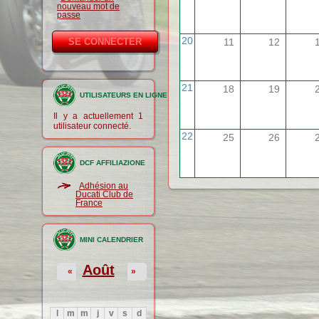
nouveau mot de
passe
20
11
12
21
18
19
UTILISATEURS EN LIGNE
Il y a actuellement 1
utilisateur connecté.
22
25
26
DCF AFFILIAZIONE
Adhésion au
Ducati Club de
France
MINI CALENDRIER
Août
«
»
l
m
m
j
v
s
d