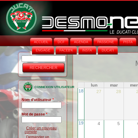
ACCUEIL
DCF
AGENDA
PASSIONE
PISTA
ENGAGE
FACEB'K
INSTA‘
DUCATI
Rechercher
Formulaire
de
recherche
lun
mar
mer
CONNEXION UTILISATEUR
18
27
28
Nom d'utilisateur
*
Mot de passe
*
19
4
5
Créer un nouveau
compte
Demander un