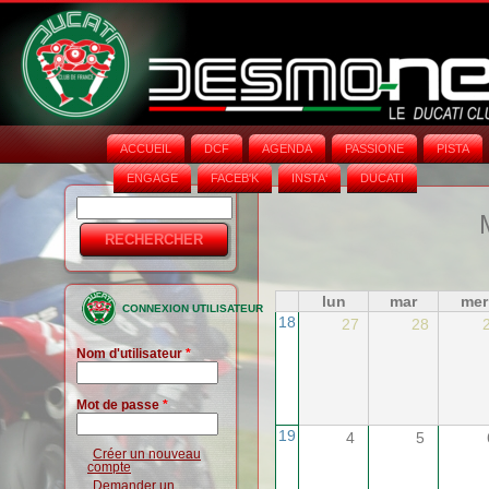
ACCUEIL
DCF
AGENDA
PASSIONE
PISTA
ENGAGE
FACEB'K
INSTA‘
DUCATI
Rechercher
Formulaire
de
recherche
lun
mar
mer
CONNEXION UTILISATEUR
18
27
28
Nom d'utilisateur
*
Mot de passe
*
19
4
5
Créer un nouveau
compte
Demander un