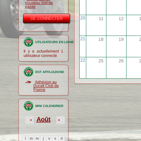
nouveau mot de
passe
20
11
12
21
18
19
UTILISATEURS EN LIGNE
Il y a actuellement 1
utilisateur connecté.
22
25
26
DCF AFFILIAZIONE
Adhésion au
Ducati Club de
France
MINI CALENDRIER
Août
«
»
l
m
m
j
v
s
d