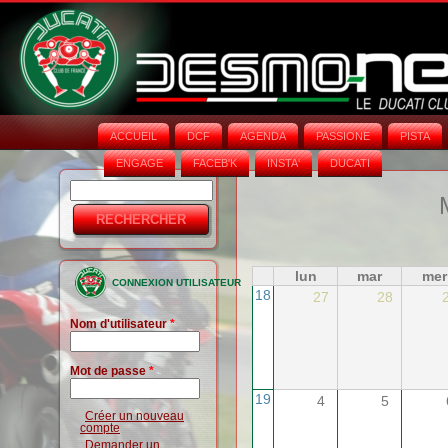
ACCUEIL
DCF
AGENDA
PASSIONE
PISTA
ENGAGE
FACEB'K
INSTA‘
DUCATI
Rechercher
Formulaire
de
recherche
lun
mar
mer
CONNEXION UTILISATEUR
18
27
28
Nom d'utilisateur
*
Mot de passe
*
19
4
5
Créer un nouveau
compte
Demander un