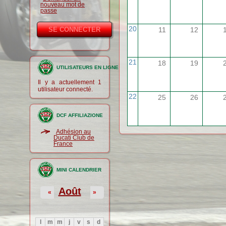
nouveau mot de
passe
20
11
12
21
18
19
UTILISATEURS EN LIGNE
Il y a actuellement 1
utilisateur connecté.
22
25
26
DCF AFFILIAZIONE
Adhésion au
Ducati Club de
France
MINI CALENDRIER
Août
«
»
l
m
m
j
v
s
d