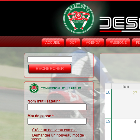
ACCUEIL
DCF
AGENDA
PASSIONE
PI
Rechercher
Formulaire de
recherche
lun
CONNEXION UTILISATEUR
18
27
Nom d'utilisateur
*
Mot de passe
*
19
4
Créer un nouveau compte
Demander un nouveau mot de
passe