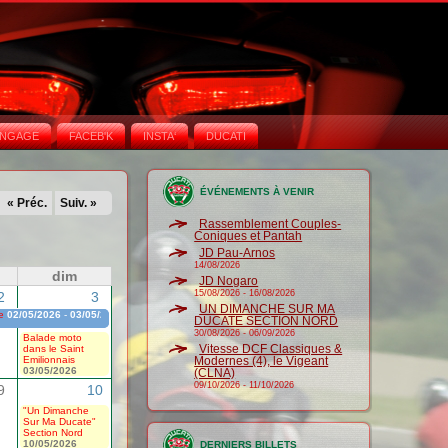
NGAGE
FACEB'K
INSTA‘
DUCATI
ÉVÉNEMENTS À VENIR
« Préc.
Suiv. »
Rassemblement Couples-
Coniques et Pantah
JD Pau-Arnos
14/08/2026
dim
JD Nogaro
15/08/2026
-
16/08/2026
2
3
UN DIMANCHE SUR MA
e
02/05/2026
-
03/05/2026
DUCATE SECTION NORD
30/08/2026
-
06/09/2026
Balade moto
Vitesse DCF Classiques &
dans le Saint
Emilionnais
Modernes (4), le Vigeant
03/05/2026
(CLNA)
09/10/2026
-
11/10/2026
9
10
"Un Dimanche
Sur Ma Ducate"
Section Nord
10/05/2026
DERNIERS BILLETS