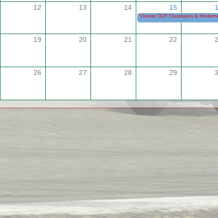
12
13
14
15
Vitesse DCF Classiques & Modernes
19
20
21
22
26
27
28
29