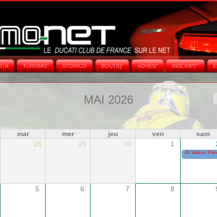
STA
TURISMO
STORICO
BOUTIQ'
ADHÉS°
INSCRIPT°
E
MAI 2026
mar
mer
jeu
ven
sam
28
29
30
1
JD Vaison Pist
5
6
7
8