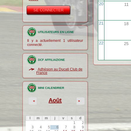
20
11
21
18
UTILISATEURS EN LIGNE
Il y a actuellement 1 utilisateur
22
25
connecté.
DCF AFFILIAZIONE
Adhésion au Ducati Club de
France
MINI CALENDRIER
Août
«
»
l
m
m
j
v
s
d
1
2
3
4
5
6
7
8
9