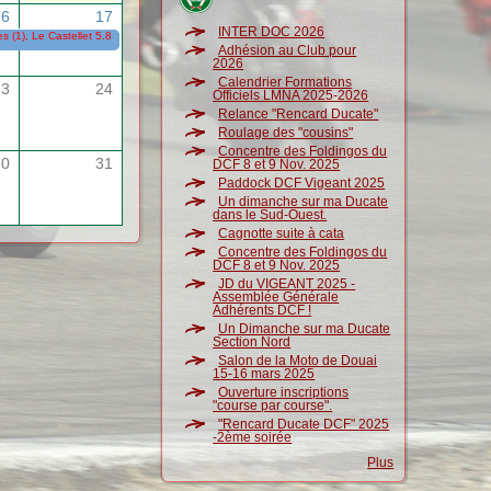
16
17
INTER DOC 2026
 (1), Le Castellet 5.8 (Sunday Ride Classic)
15/05/2026
-
17/05/2026
Adhésion au Club pour
2026
Calendrier Formations
23
24
Officiels LMNA 2025-2026
Relance "Rencard Ducate"
Roulage des "cousins"
Concentre des Foldingos du
30
31
DCF 8 et 9 Nov. 2025
Paddock DCF Vigeant 2025
Un dimanche sur ma Ducate
dans le Sud-Ouest.
Cagnotte suite à cata
Concentre des Foldingos du
DCF 8 et 9 Nov. 2025
JD du VIGEANT 2025 -
Assemblée Générale
Adhérents DCF !
Un Dimanche sur ma Ducate
Section Nord
Salon de la Moto de Douai
15-16 mars 2025
Ouverture inscriptions
"course par course".
"Rencard Ducate DCF" 2025
-2ème soirée
Plus