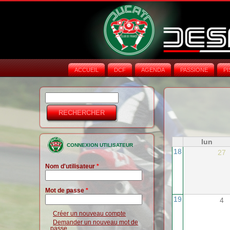
ACCUEIL
DCF
AGENDA
PASSIONE
PI
Rechercher
Formulaire de
recherche
lun
CONNEXION UTILISATEUR
18
27
Nom d'utilisateur
*
Mot de passe
*
19
4
Créer un nouveau compte
Demander un nouveau mot de
passe