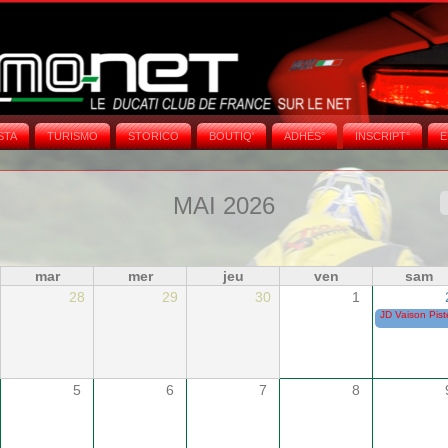
STA
TURISMO
STORICO
BOUTIQ'
ADHÉS°
INSCRIPT°
E
MAI 2026
mar
mer
jeu
ven
sam
28
29
30
1
JD Vaison Pist
5
6
7
8