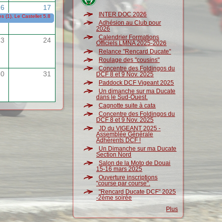
16
17
INTER DOC 2026
 (1), Le Castellet 5.8 (Sunday Ride Classic)
15/05/2026
-
17/05/2026
Adhésion au Club pour
2026
Calendrier Formations
23
24
Officiels LMNA 2025-2026
Relance "Rencard Ducate"
Roulage des "cousins"
Concentre des Foldingos du
30
31
DCF 8 et 9 Nov. 2025
Paddock DCF Vigeant 2025
Un dimanche sur ma Ducate
dans le Sud-Ouest.
Cagnotte suite à cata
Concentre des Foldingos du
DCF 8 et 9 Nov. 2025
JD du VIGEANT 2025 -
Assemblée Générale
Adhérents DCF !
Un Dimanche sur ma Ducate
Section Nord
Salon de la Moto de Douai
15-16 mars 2025
Ouverture inscriptions
"course par course".
"Rencard Ducate DCF" 2025
-2ème soirée
Plus