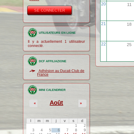
20
11
21
18
UTILISATEURS EN LIGNE
Il y a actuellement 1 utilisateur
22
25
connecté.
DCF AFFILIAZIONE
Adhésion au Ducati Club de
France
MINI CALENDRIER
Août
«
»
l
m
m
j
v
s
d
1
2
3
4
5
6
7
8
9