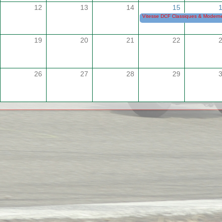
12
13
14
15
Vitesse DCF Classiques & Modernes
19
20
21
22
26
27
28
29