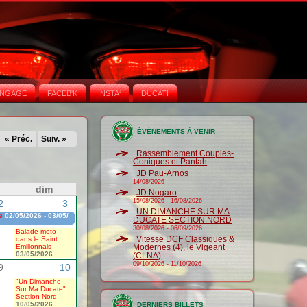
NGAGE
FACEB'K
INSTA‘
DUCATI
ÉVÉNEMENTS À VENIR
« Préc.
Suiv. »
Rassemblement Couples-
Coniques et Pantah
JD Pau-Arnos
14/08/2026
dim
JD Nogaro
15/08/2026
-
16/08/2026
2
3
UN DIMANCHE SUR MA
e
02/05/2026
-
03/05/2026
DUCATE SECTION NORD
30/08/2026
-
06/09/2026
Balade moto
Vitesse DCF Classiques &
dans le Saint
Emilionnais
Modernes (4), le Vigeant
03/05/2026
(CLNA)
09/10/2026
-
11/10/2026
9
10
"Un Dimanche
Sur Ma Ducate"
Section Nord
10/05/2026
DERNIERS BILLETS