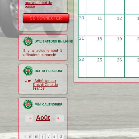
nouveau mot de
passe
20
11
12
21
18
19
UTILISATEURS EN LIGNE
Il y a actuellement 1
utilisateur connecté.
22
25
26
DCF AFFILIAZIONE
Adhésion au
Ducati Club de
France
MINI CALENDRIER
Août
«
»
l
m
m
j
v
s
d