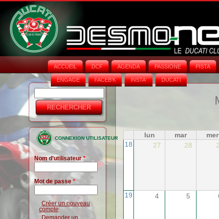
ACCUEIL
DCF
AGENDA
PASSIONE
PISTA
ENGAGE
FACEB'K
INSTA‘
DUCATI
Rechercher
Formulaire
de
recherche
lun
mar
mer
CONNEXION UTILISATEUR
18
27
28
Nom d'utilisateur
*
Mot de passe
*
19
4
5
Créer un nouveau
compte
Demander un