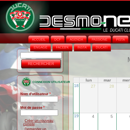
ACCUEIL
DCF
AGENDA
PASSIONE
PISTA
ENGAGE
FACEB'K
INSTA‘
DUCATI
Rechercher
Formulaire
de
recherche
lun
mar
mer
CONNEXION UTILISATEUR
18
27
28
Nom d'utilisateur
*
Mot de passe
*
19
4
5
Créer un nouveau
compte
Demander un