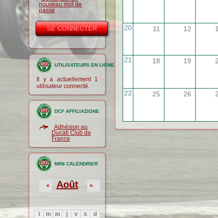
nouveau mot de
passe
20
11
12
21
18
19
UTILISATEURS EN LIGNE
Il y a actuellement 1
utilisateur connecté.
22
25
26
DCF AFFILIAZIONE
Adhésion au
Ducati Club de
France
MINI CALENDRIER
Août
«
»
l
m
m
j
v
s
d