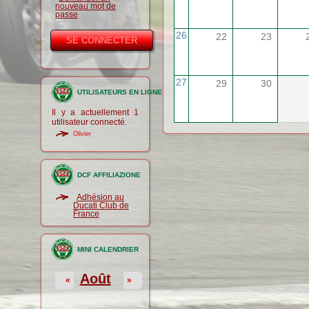
nouveau mot de
passe
26
22
23
27
29
30
UTILISATEURS EN LIGNE
Il y a actuellement 1
utilisateur connecté.
Olivier
DCF AFFILIAZIONE
Adhésion au
Ducati Club de
France
MINI CALENDRIER
Août
«
»