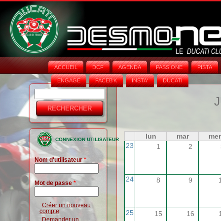
ACCUEIL
DCF
AGENDA
PASSIONE
PISTA
ENGAGE
FACEB'K
INSTA‘
DUCATI
Rechercher
Formulaire
J
de
recherche
lun
mar
mer
CONNEXION UTILISATEUR
23
1
2
Nom d'utilisateur
*
24
8
9
Mot de passe
*
Créer un nouveau
compte
25
15
16
Demander un