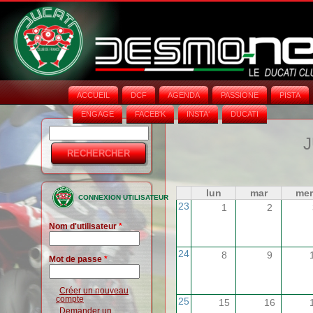
ACCUEIL
DCF
AGENDA
PASSIONE
PISTA
ENGAGE
FACEB'K
INSTA‘
DUCATI
Rechercher
Formulaire
J
de
recherche
lun
mar
mer
CONNEXION UTILISATEUR
23
1
2
Nom d'utilisateur
*
24
8
9
Mot de passe
*
Créer un nouveau
compte
25
15
16
Demander un