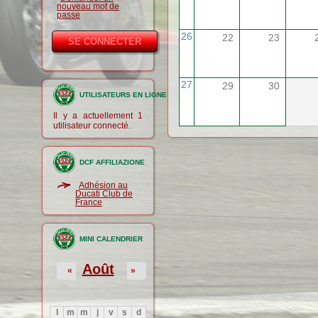
nouveau mot de
passe
26
22
23
27
29
30
UTILISATEURS EN LIGNE
Il y a actuellement 1
utilisateur connecté.
DCF AFFILIAZIONE
Adhésion au
Ducati Club de
France
MINI CALENDRIER
Août
«
»
l
m
m
j
v
s
d