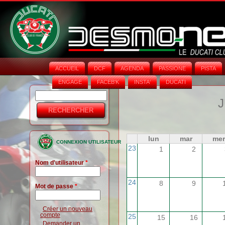
ACCUEIL
DCF
AGENDA
PASSIONE
PISTA
ENGAGE
FACEB'K
INSTA‘
DUCATI
Rechercher
Formulaire
J
de
recherche
lun
mar
mer
CONNEXION UTILISATEUR
23
1
2
Nom d'utilisateur
*
24
8
9
Mot de passe
*
Créer un nouveau
compte
25
15
16
Demander un