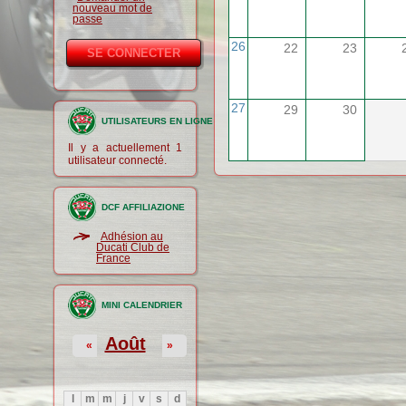
nouveau mot de
passe
26
22
23
27
29
30
UTILISATEURS EN LIGNE
Il y a actuellement 1
utilisateur connecté.
DCF AFFILIAZIONE
Adhésion au
Ducati Club de
France
MINI CALENDRIER
Août
«
»
l
m
m
j
v
s
d