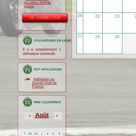
nouveau mot de
passe
26
22
23
27
29
30
UTILISATEURS EN LIGNE
Il y a actuellement 1
utilisateur connecté.
DCF AFFILIAZIONE
Adhésion au
Ducati Club de
France
MINI CALENDRIER
Août
«
»
l
m
m
j
v
s
d