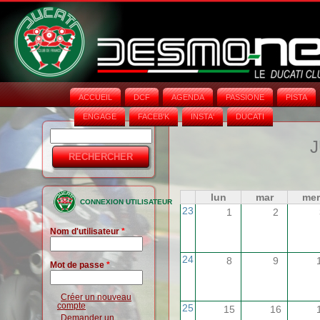
ACCUEIL
DCF
AGENDA
PASSIONE
PISTA
ENGAGE
FACEB'K
INSTA‘
DUCATI
Rechercher
Formulaire
J
de
recherche
lun
mar
mer
CONNEXION UTILISATEUR
23
1
2
Nom d'utilisateur
*
24
8
9
Mot de passe
*
Créer un nouveau
compte
25
15
16
Demander un