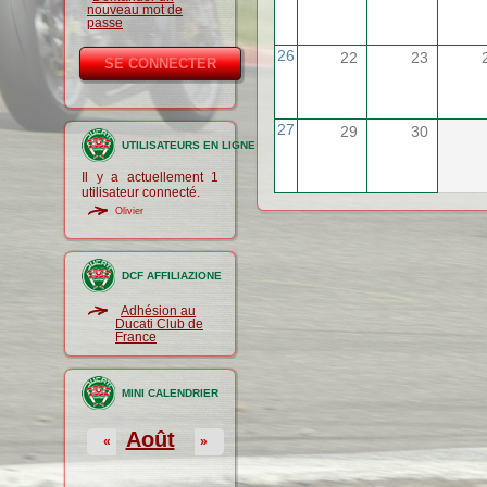
nouveau mot de
passe
26
22
23
27
29
30
UTILISATEURS EN LIGNE
Il y a actuellement 1
utilisateur connecté.
Olivier
DCF AFFILIAZIONE
Adhésion au
Ducati Club de
France
MINI CALENDRIER
Août
«
»