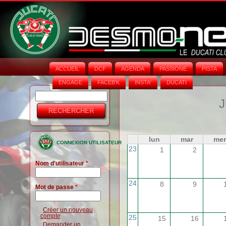
ACCUEIL
DCF
AGENDA
PASSIONE
PISTA
ENGAGE
FACEB'K
INSTA‘
DUCATI
Rechercher
Formulaire
J
de
recherche
lun
mar
mer
CONNEXION UTILISATEUR
23
1
2
Nom d'utilisateur
*
24
8
9
Mot de passe
*
Créer un nouveau
compte
25
15
16
Demander un