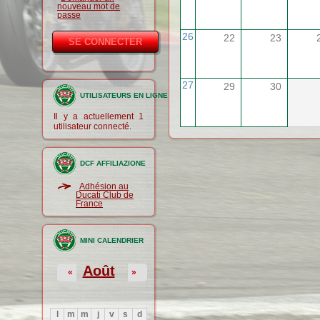
nouveau mot de
passe
26
22
23
27
29
30
UTILISATEURS EN LIGNE
Il y a actuellement 1
utilisateur connecté.
DCF AFFILIAZIONE
Adhésion au
Ducati Club de
France
MINI CALENDRIER
Août
«
»
l
m
m
j
v
s
d