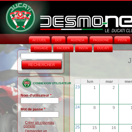
ACCUEIL
DCF
AGENDA
PASSIONE
PISTA
ENGAGE
FACEB'K
INSTA‘
DUCATI
Rechercher
Formulaire
J
de
recherche
lun
mar
mer
CONNEXION UTILISATEUR
23
1
2
Nom d'utilisateur
*
24
8
9
Mot de passe
*
Créer un nouveau
compte
25
15
16
Demander un