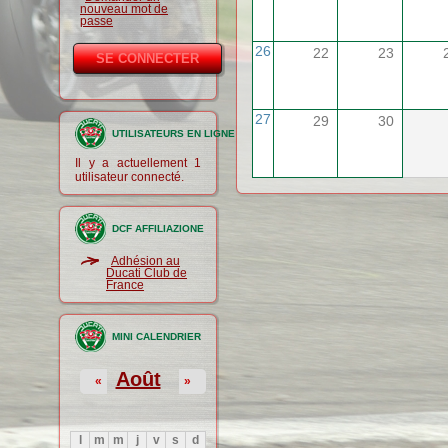
nouveau mot de
passe
26
22
23
27
29
30
UTILISATEURS EN LIGNE
Il y a actuellement 1
utilisateur connecté.
DCF AFFILIAZIONE
Adhésion au
Ducati Club de
France
MINI CALENDRIER
Août
«
»
l
m
m
j
v
s
d