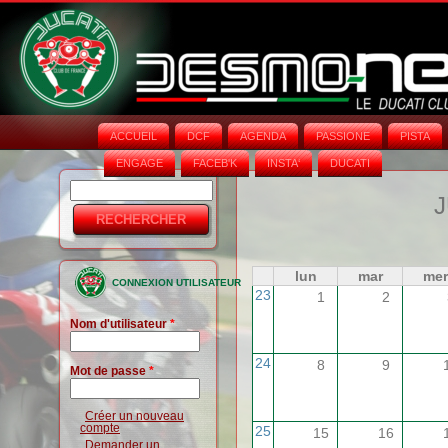
ACCUEIL
DCF
AGENDA
PASSIONE
PISTA
ENGAGE
FACEB'K
INSTA‘
DUCATI
Rechercher
Formulaire
J
de
recherche
lun
mar
mer
CONNEXION UTILISATEUR
23
1
2
Nom d'utilisateur
*
24
8
9
Mot de passe
*
Créer un nouveau
compte
25
15
16
Demander un