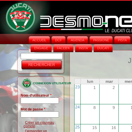
ACCUEIL
DCF
AGENDA
PASSIONE
PISTA
ENGAGE
FACEB'K
INSTA‘
DUCATI
Rechercher
Formulaire
J
de
recherche
lun
mar
mer
CONNEXION UTILISATEUR
23
1
2
Nom d'utilisateur
*
24
8
9
Mot de passe
*
Créer un nouveau
compte
25
15
16
Demander un