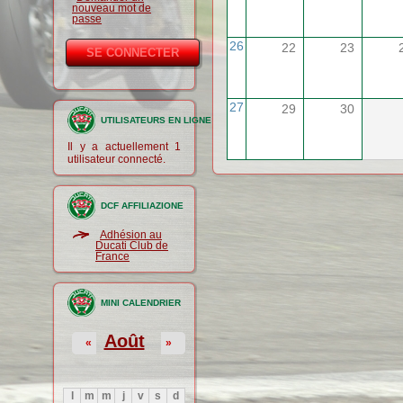
nouveau mot de
passe
26
22
23
27
29
30
UTILISATEURS EN LIGNE
Il y a actuellement 1
utilisateur connecté.
DCF AFFILIAZIONE
Adhésion au
Ducati Club de
France
MINI CALENDRIER
Août
«
»
l
m
m
j
v
s
d