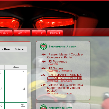
NGAGE
FACEB'K
INSTA‘
DUCATI
ÉVÉNEMENTS À VENIR
« Préc.
Suiv. »
Rassemblement Couples-
Coniques et Pantah
JD Pau-Arnos
14/08/2026
dim
JD Nogaro
15/08/2026
-
16/08/2026
6
7
UN DIMANCHE SUR MA
DUCATE SECTION NORD
30/08/2026
-
06/09/2026
Vitesse DCF Classiques &
Modernes (4), le Vigeant
13
14
(CLNA)
09/10/2026
-
11/10/2026
20
21
DERNIERS BILLETS