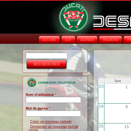
ACCUEIL
DCF
AGENDA
PASSIONE
PI
Rechercher
Formulaire de
recherche
lun
CONNEXION UTILISATEUR
23
1
Nom d'utilisateur
*
24
8
Mot de passe
*
Créer un nouveau compte
25
15
Demander un nouveau mot de
passe