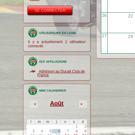
26
22
UTILISATEURS EN LIGNE
27
29
Il y a actuellement 1 utilisateur
connecté.
DCF AFFILIAZIONE
Adhésion au Ducati Club de
France
MINI CALENDRIER
Août
«
»
l
m
m
j
v
s
d
1
2
3
4
5
6
7
8
9