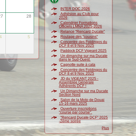
INTER DOC 2026
Adhésion au Club pour
27
28
2026
Calendrier Formations
Officiels LMNA 2025-2026
Relance "Rencard Ducate"
4
5
Roulage des "cousins"
Concentre des Foldingos du
DCF 8 et 9 Nov. 2025
Paddock DCF Vigeant 2025
Un dimanche sur ma Ducate
dans le Sud-Ouest.
Cagnotte suite à cata
Concentre des Foldingos du
DCF 8 et 9 Nov. 2025
JD du VIGEANT 2025 -
Assemblée Générale
Adhérents DCF !
Un Dimanche sur ma Ducate
Section Nord
Salon de la Moto de Douai
15-16 mars 2025
Ouverture inscriptions
"course par course".
"Rencard Ducate DCF" 2025
-2ème soirée
Plus