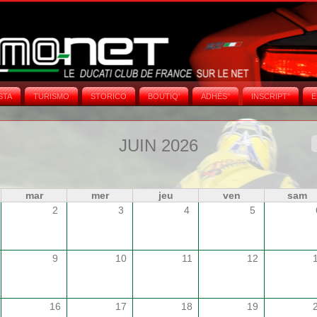
STA
TURISMO
STORICO
BOUTIQ'
ADHÉS°
INSCRIPT°
E
JUIN 2026
mar
mer
jeu
ven
sam
2
3
4
5
9
10
11
12
16
17
18
19