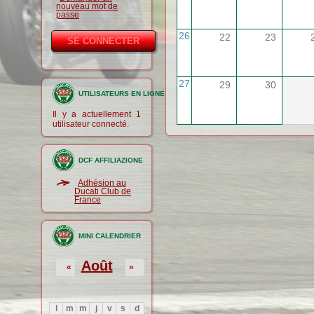
nouveau mot de
passe
26
22
23
27
29
30
UTILISATEURS EN LIGNE
Il y a actuellement 1
utilisateur connecté.
DCF AFFILIAZIONE
Adhésion au
Ducati Club de
France
MINI CALENDRIER
Août
«
»
l
m
m
j
v
s
d