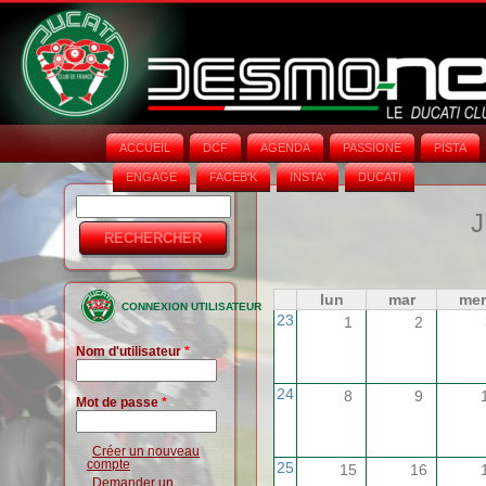
ACCUEIL
DCF
AGENDA
PASSIONE
PISTA
ENGAGE
FACEB'K
INSTA‘
DUCATI
Rechercher
Formulaire
J
de
recherche
lun
mar
mer
CONNEXION UTILISATEUR
23
1
2
Nom d'utilisateur
*
24
8
9
Mot de passe
*
Créer un nouveau
compte
25
15
16
Demander un